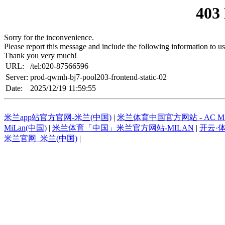
403
Sorry for the inconvenience.
Please report this message and include the following information to us
Thank you very much!
URL:
/tel:020-87566596
Server:
prod-qwmh-bj7-pool203-frontend-static-02
Date:
2025/12/19 11:59:55
米兰app站官方官网-米兰(中国)
|
米兰体育中国官方网站 - AC Milan
MiLan(中国)
|
米兰体育「中国」米兰官方网站-MILAN
|
开云·体育
米兰官网_米兰(中国)
|