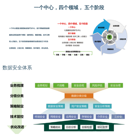
一个中心，四个领域， 五个阶段
数据安全体系