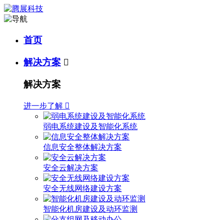
首页
解决方案

解决方案
进一步了解

弱电系统建设及智能化系统
信息安全整体解决方案
安全云解决方案
安全无线网络建设方案
智能化机房建设及动环监测