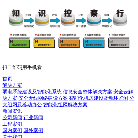
扫二维码用手机看
首页
解决方案
弱电系统建设及智能化系统
信息安全整体解决方案
安全云解
决方案
安全无线网络建设方案
智能化机房建设及动环监测
分
支组网及移动办公
智能化组网解决方案
新闻资讯
公司新闻
行业新闻
工程案例
国内案例
国外案例
关于我们