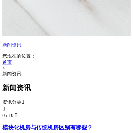
新闻资讯
您现在的位置：
首页
>
新闻资讯
新闻资讯
资讯分类


05-10

模块化机房与传统机房区别有哪些？