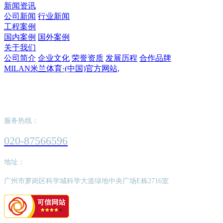
新闻资讯
公司新闻
行业新闻
工程案例
国内案例
国外案例
关于我们
公司简介
企业文化
荣誉资质
发展历程
合作品牌
MILAN米兰体育·(中国)官方网站,
MILAN米兰体育·(中国)官方网站,
服务热线：
020-87566596
地址：
广州市萝岗区科学城科学大道绿地中央广场E栋2716室