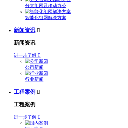
分支组网及移动办公
智能化组网解决方案
新闻资讯

新闻资讯
进一步了解

公司新闻
行业新闻
工程案例

工程案例
进一步了解
