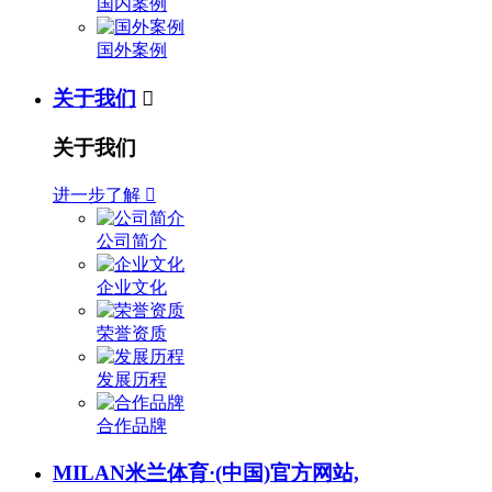
国内案例
国外案例
关于我们

关于我们
进一步了解

公司简介
企业文化
荣誉资质
发展历程
合作品牌
MILAN米兰体育·(中国)官方网站,