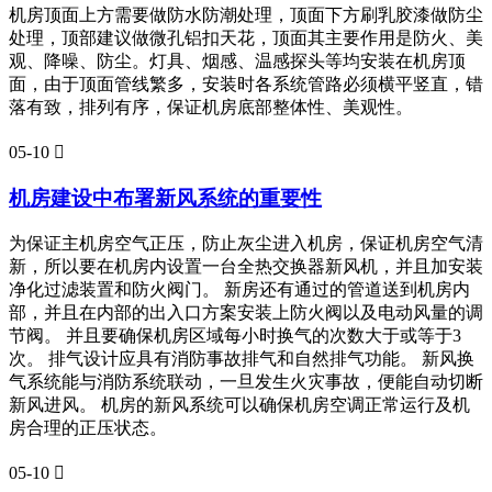
机房顶面上方需要做防水防潮处理，顶面下方刷乳胶漆做防尘
处理，顶部建议做微孔铝扣天花，顶面其主要作用是防火、美
观、降噪、防尘。灯具、烟感、温感探头等均安装在机房顶
面，由于顶面管线繁多，安装时各系统管路必须横平竖直，错
落有致，排列有序，保证机房底部整体性、美观性。
05-10

机房建设中布署新风系统的重要性
为保证主机房空气正压，防止灰尘进入机房，保证机房空气清
新，所以要在机房内设置一台全热交换器新风机，并且加安装
净化过滤装置和防火阀门。 新房还有通过的管道送到机房内
部，并且在内部的出入口方案安装上防火阀以及电动风量的调
节阀。 并且要确保机房区域每小时换气的次数大于或等于3
次。 排气设计应具有消防事故排气和自然排气功能。 新风换
气系统能与消防系统联动，一旦发生火灾事故，便能自动切断
新风进风。 机房的新风系统可以确保机房空调正常运行及机
房合理的正压状态。
05-10
